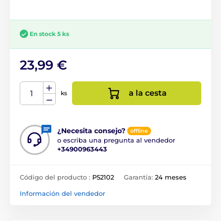
En stock 5 ks
23,99 €
a la cesta
ks
¿Necesita consejo?
offline
o escriba una pregunta al vendedor
+34900963443
Código del producto :
P52102
Garantía:
24 meses
Información del vendedor