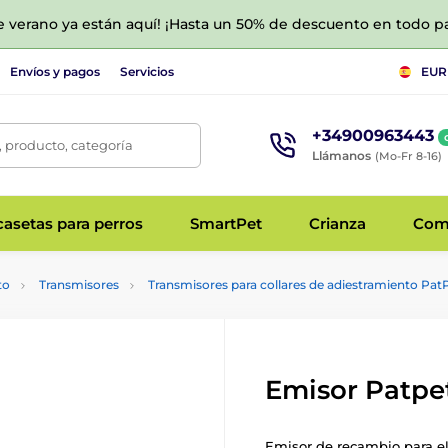
de verano ya están aquí! ¡Hasta un 50% de descuento en todo p
Envíos y pagos
Servicios
EUR
+34900963443
 producto, categoría
Llámanos
(Mo-Fr 8-16)
asetas para perros
SmartPet
Crianza
Com
to
Transmisores
Transmisores para collares de adiestramiento Pat
Emisor Patpe
Emisor de recambio para el