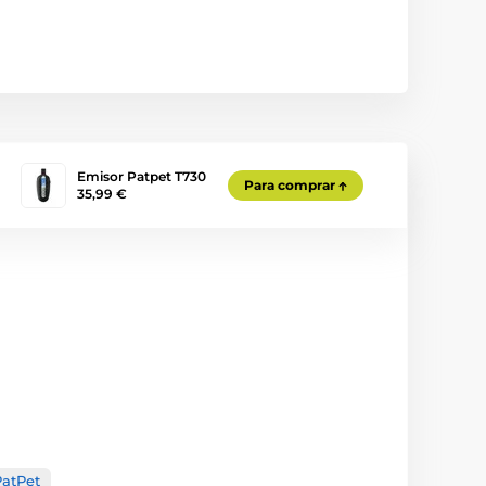
Emisor Patpet T730
Para comprar
35,99 €
PatPet