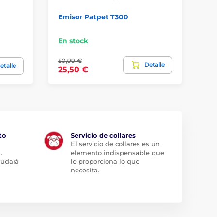
Emisor Patpet T300
Em
En stock
En
50,99 €
Detalle
54
etalle
25,50 €
to
Servicio de collares
El servicio de collares es un
.
elemento indispensable que
yudará
le proporciona lo que
necesita.