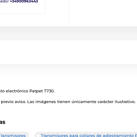
ndedor
+34900963443
to electrónico Patpet T730.
previo aviso. Las imágenes tienen únicamente carácter ilustrativo.
as
Transmisores
Transmisores para collares de adiestramiento 