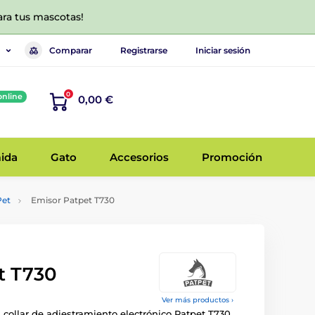
ara tus mascotas!
Comparar
Registrarse
Iniciar sesión
0
online
0,00 €
ida
Gato
Accesorios
Promoción
Pet
Emisor Patpet T730
t T730
Ver más productos ›
 collar de adiestramiento electrónico Patpet T730.