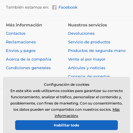
También estamos en:
Facebook
Más información
Nuestros servicios
Contactos
Devoluciones
Reclamaciones
Servicio de productos
Envíos y pagos
Productos de segunda mano
Acerca de la compañía
Venta al por mayor
Condiciones generales
Artículos y noticias
Consejos de expertos
Configuración de cookies
En este sitio web utilizamos cookies para garantizar su correcto
funcionamiento, analizar el tráfico, personalizar el contenido y,
posiblemente, con fines de marketing. Con su consentimiento,
los datos pueden ser compartidos con nuestros socios.
Más
información»
© 2026 www.electro-collares.es ⦁ Tienda electrónica creada por
Habilitar todo
SIMPLIA.cz