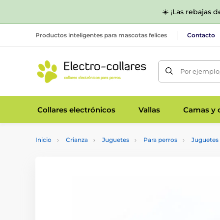
☀️ ¡Las rebajas 
Productos inteligentes para mascotas felices
Contacto
Por ejemplo,
Collares electrónicos
Vallas
Camas y c
Inicio
Crianza
Juguetes
Para perros
Juguetes 