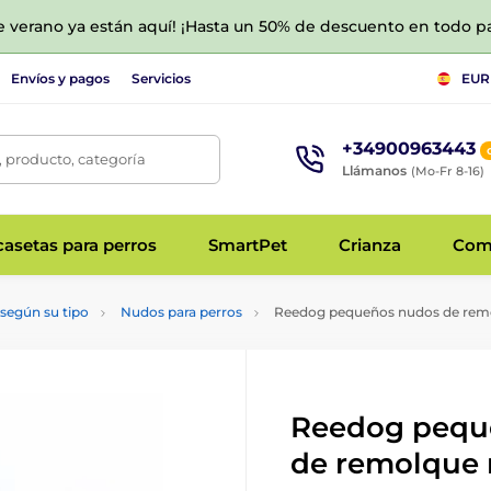
de verano ya están aquí! ¡Hasta un 50% de descuento en todo p
Envíos y pagos
Servicios
EUR
+34900963443
 producto, categoría
Llámanos
(Mo-Fr 8-16)
asetas para perros
SmartPet
Crianza
Com
según su tipo
Nudos para perros
Reedog pequeños nudos de rem
Reedog pequ
de remolque 