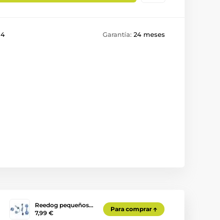
14
Garantía:
24 meses
Reedog pequeños…
Para comprar
7,99 €