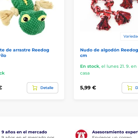
Varieda
te de arrastre Reedog
Nudo de algodón Reedog
ilo
cm
En stock
,
el lunes 21. 9. en
ck
casa
€
5,99 €
Detalle
D
9 años en el mercado
Asesoramiento exper
9 años en el mercado nos
Envíenos un correo