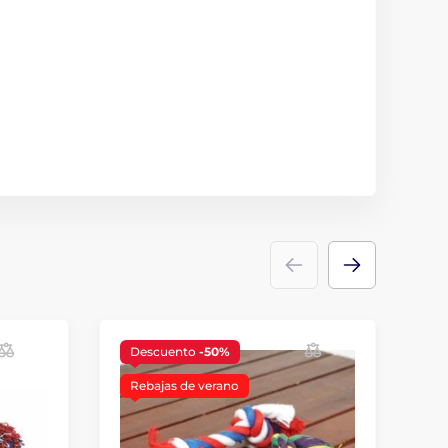
Descuento
-50%
Rebajas de verano