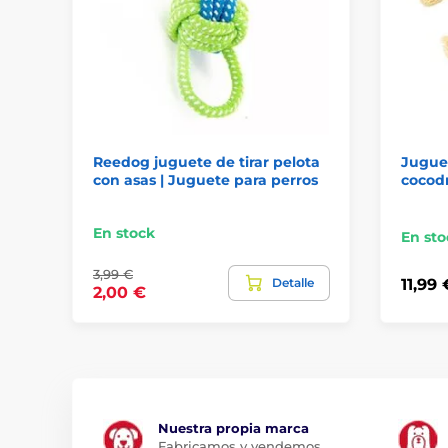
Reedog juguete de tirar pelota
Jugue
con asas | Juguete para perros
cocodr
En stock
En sto
3,99 €
Detalle
11,99 
2,00 €
Nuestra propia marca
Fabricamos y vendemos