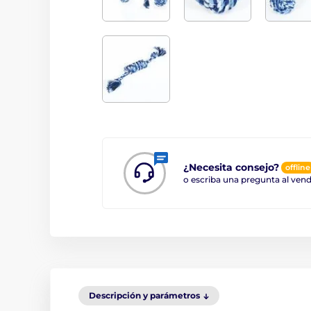
¿Necesita consejo?
offline
o escriba una pregunta al ve
Descripción y parámetros