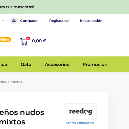
ara tus mascotas!
Comparar
Registrarse
Iniciar sesión
0
offline
0,00 €
ida
Gato
Accesorios
Promoción
olque mixtos
eños nudos
mixtos
Ver más productos ›