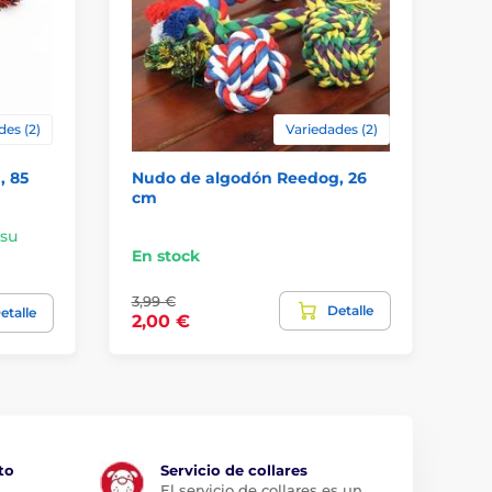
des (2)
Variedades (2)
, 85
Nudo de algodón Reedog, 26
Nu
cm
c
 su
En
En stock
ca
3,99 €
Detalle
5,
etalle
2,00 €
to
Servicio de collares
El servicio de collares es un