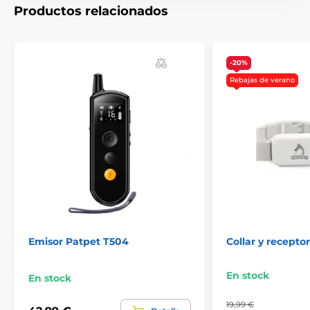
Accesorios Collares de adiestramiento
Productos relacionados
Receptores
Receptores PatPet
-20%
Rebajas de verano
Emisor Patpet T504
Collar y recepto
En stock
En stock
19,99 €