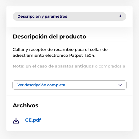
Descripción y parámetros
Descripción del producto
Collar y receptor de recambio para el collar de
adiestramiento electrónico Patpet T504.
Nota: En el caso de aparatos antiguos
o comprados a
otro distribuidor, puede haber problemas con la
sincronización de los aparatos debido a las diferentes
frecuencias. La frecuencia no se puede reconfigurar.
Ver descripción completa
Las especificaciones técnicas pueden cambiar sin
previo aviso. Las imágenes tienen únicamente
Archivos
carácter ilustrativo.
CE.pdf
El producto aparece en las categorías