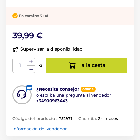
En camino 7 ud.
39,99 €
Supervisar la disponibilidad
a la cesta
ks
¿Necesita consejo?
offline
o escriba una pregunta al vendedor
+34900963443
Código del producto :
P52971
Garantía:
24 meses
Información del vendedor