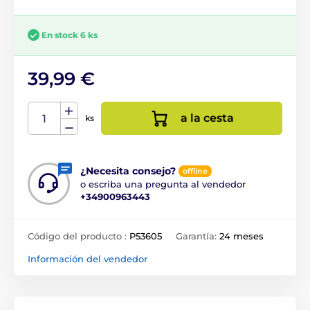
En stock 6 ks
39,99 €
a la cesta
ks
¿Necesita consejo?
offline
o escriba una pregunta al vendedor
+34900963443
Código del producto :
P53605
Garantía:
24 meses
Información del vendedor