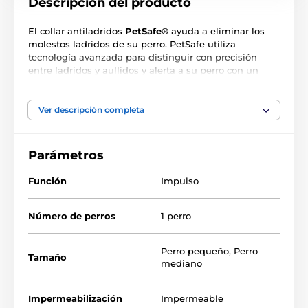
Descripción del producto
El collar antiladridos
PetSafe®
ayuda a eliminar los
molestos ladridos de su perro. PetSafe utiliza
tecnología avanzada para distinguir con precisión
entre ladridos y aullidos y alerta a su perro con un
impulso
de 15 niveles.
El dispositivo es recargable y
resistente al agua.
Ver descripción completa
Características principales:
Reacciona a los ladridos, pero también a los aullidos
Parámetros
del perro
Función
Impulso
Aumento gradual del impulso en 15 niveles
El dispositivo es recargable e impermeable
Número de perros
1 perro
Indicador LED del nivel de batería
Electrodos largos y cortos incluidos
Perro pequeño
,
Perro
Tamaño
mediano
Impermeabilización
Impermeable