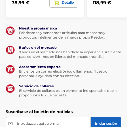
78,99 €
118,99 €
Detalle
Para la máxima seguridad de su perro, el collar está
equipado con un bloqueo de seguridad y el
dispositivo se reinicia cuando se alcanza el nivel 15. El
collar también desactiva las correcciones en caso de
Nuestra propia marca
ladrido continuo durante 1 minuto y 20 segundos. El
Fabricamos y vendemos artículos para mascotas y
modo estará inactivo durante 3 minutos, tras los
productos inteligentes de la marca propia Reedog.
cuales volverá a iniciar la función desde el nivel más
bajo.
9 años en el mercado
9 años en el mercado nos han dado la experiencia suficiente
para convertirnos en líderes del mercado mundial.
Asesoramiento experto
Envíenos un correo electrónico o llámenos. Nuestro
personal le ayudará con su eleccion.
Servicio de collares
El servicio de collares es un elemento indispensable que le
proporciona lo que necesita.
Suscríbase al boletín de noticias
Introduzca aquí su e-mail
Iniciar sesión