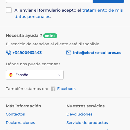
Al enviar el formulario acepto el
tratamiento de mis
datos personales
.
Necesita ayuda ?
online
El servicio de atención al cliente está disponible
+34900963443
info@electro-collares.es
Dónde nos puede encontrar
Detección de ladridos
Español
El collar antiladridos PetSafe dispone de
También estamos en:
Facebook
una tecnología avanzada que responde
tanto a los ladridos como a los aullidos de
los perros. Esta función es posible gracias a un sensor
Más información
Nuestros servicios
que detecta tanto el sonido como la vibración de las
cuerdas vocales del perro. La resolución es, por tanto,
Contactos
Devoluciones
muy precisa y evita la activación no deseada del collar
Reclamaciones
Servicio de productos
por ruidos ambientales.