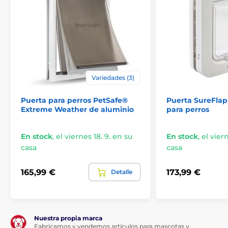
Dimensiones de la solapa: alto 15,5 cm, ancho 15,5 cm.
Las especificaciones técnicas pueden cambiar sin
previo aviso. Las imágenes tienen únicamente
carácter ilustrativo.
El producto aparece en las categorías
Variedades (3)
Crianza
Puertas
Por la raza
Puerta para perros PetSafe®
Puerta SureFlap
Extreme Weather de aluminio
para perros
Para gatos
Para perros pequeños
Para perros medianos
Por función
En stock
,
el viernes 18. 9. en su
En stock
,
el vier
casa
casa
Puerta manual
165,99 €
173,99 €
Detalle
Nuestra propia marca
Fabricamos y vendemos artículos para mascotas y