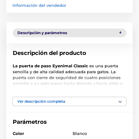
Información del vendedor
Descripción y parámetros
Descripción del producto
La puerta de paso Eyenimal Classic
es una puerta
sencilla y de alta calidad adecuada para gatos. La
puerta con cierre de seguridad de cuatro posiciones
permite a su gato pasar hacia delante y hacia atrás o
sólo en una dirección de forma cómoda y libre.
Bloqueo (sólo dentro, sólo fuera, abierto, cerrado). Apta
para instalar en: madera, PVC, metal, cristal y ladrillo.
Ver descripción completa
Precaución con el doble acristalamiento y el vidrio
templado, se recomienda consultar a un especialista.
Manual de instrucciones para todas las puertas
Parámetros
incluido.
Color
Blanco