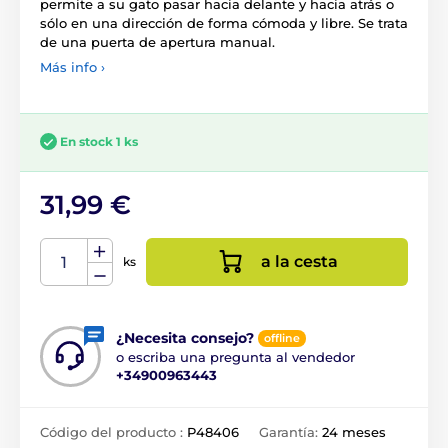
permite a su gato pasar hacia delante y hacia atrás o
sólo en una dirección de forma cómoda y libre. Se trata
de una puerta de apertura manual.
Más info ›
En stock 1 ks
31,99 €
a la cesta
ks
¿Necesita consejo?
offline
o escriba una pregunta al vendedor
+34900963443
Código del producto :
P48406
Garantía:
24 meses