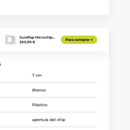
Sureflap Microchip…
Para comprar
260,99 €
s
7 cm
Blanco
Plástico
apertura del chip