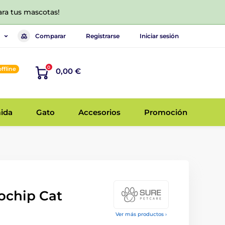
ara tus mascotas!
Comparar
Registrarse
Iniciar sesión
0
offline
0,00 €
ida
Gato
Accesorios
Promoción
ochip Cat
Ver más productos ›