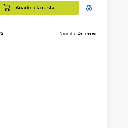
Añadir a la cesta
72
Garantía:
24 meses