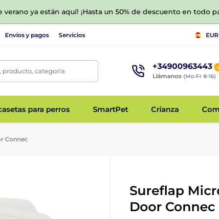
de verano ya están aquí! ¡Hasta un 50% de descuento en todo p
Envíos y pagos
Servicios
EUR
+34900963443
 producto, categoría
Llámanos
(Mo-Fr 8-16)
asetas para perros
SmartPet
Crianza
Com
or Connec
Sureflap Micr
Door Connec