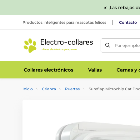
☀️ ¡Las rebajas 
Productos inteligentes para mascotas felices
Contacto
Por ejemplo,
Collares electrónicos
Vallas
Camas y c
Inicio
Crianza
Puertas
Sureflap Microchip Cat Do