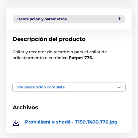
Descripción y parámetros
Descripción del producto
Collar y receptor de recambio para el collar de
adiestramiento electrónico
Patpet 776.
Nota:
En el caso de dispositivos más antiguos o
adquiridos en otro distribuidor, puede haber
Ver descripción completa
problemas para emparejar el dispositivo debido a las
diferentes frecuencias. La frecuencia no se puede
reconfigurar.
Archivos
Las especificaciones técnicas pueden cambiar sin
previo aviso. Las imágenes tienen únicamente
Prohlášení o shodě - T150,T400,776.jpg
carácter ilustrativo.