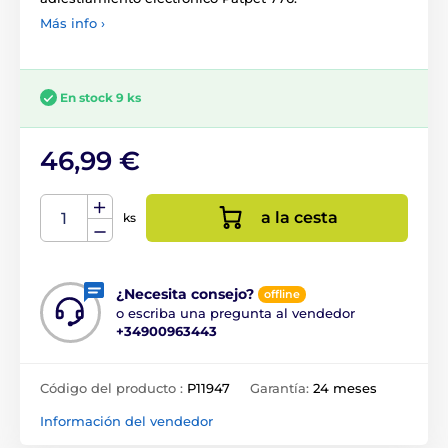
Más info ›
En stock 9 ks
46,99 €
a la cesta
ks
¿Necesita consejo?
offline
o escriba una pregunta al vendedor
+34900963443
Código del producto :
P11947
Garantía:
24 meses
Información del vendedor