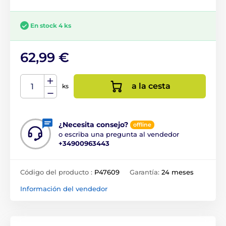
En stock 4 ks
62,99 €
a la cesta
ks
¿Necesita consejo?
offline
o escriba una pregunta al vendedor
+34900963443
Código del producto :
P47609
Garantía:
24 meses
Información del vendedor