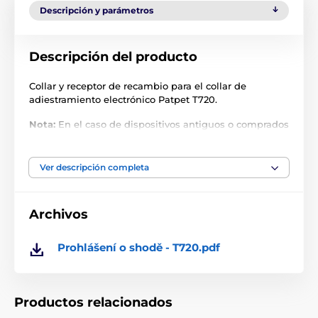
Descripción y parámetros
Descripción del producto
Collar y receptor de recambio para el collar de
adiestramiento electrónico Patpet T720.
Nota:
En el caso de dispositivos antiguos o comprados
a otros proveedores, puede haber problemas con la
sincronización a causa de las diferentes frecuencias.
La frecuencia no se puede reconfigurar.
Ver descripción completa
Las especificaciones técnicas pueden cambiar sin
previo aviso. Las imágenes tienen únicamente
Archivos
carácter ilustrativo.
Prohlášení o shodě - T720.pdf
El producto aparece en las categorías
Accesorios Collares de adiestramiento
Productos relacionados