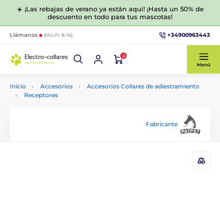
☀️ ¡Las rebajas de verano ya están aquí! ¡Hasta un 50% de
descuento en todo para tus mascotas!
+34900963443
Llámanos
(Mo-Fr 8-16)
0
Menú
Inicio
Accesorios
Accesorios Collares de adiestramiento
Receptores
Fabricante