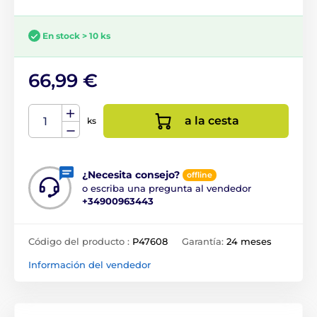
En stock > 10 ks
66,99 €
a la cesta
ks
¿Necesita consejo?
offline
o escriba una pregunta al vendedor
+34900963443
Código del producto :
P47608
Garantía:
24 meses
Información del vendedor