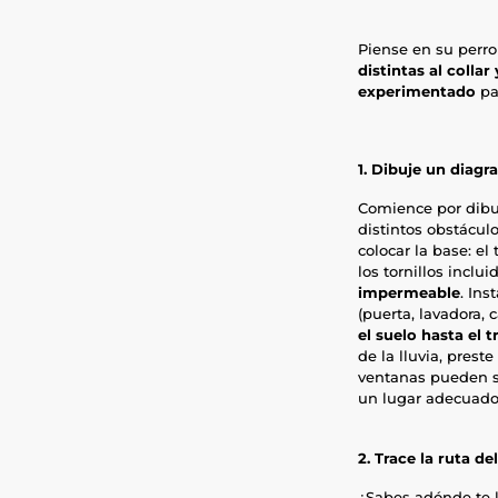
Piense en su perro 
distintas al collar
experimentado
par
1. Dibuje un diag
Comience por dib
distintos obstáculo
colocar la base: el
los tornillos inclui
impermeable
. Ins
(puerta, lavadora, 
el suelo hasta el 
de la lluvia, prest
ventanas pueden se
un lugar adecuado
2. Trace la ruta d
¿Sabes adónde te l