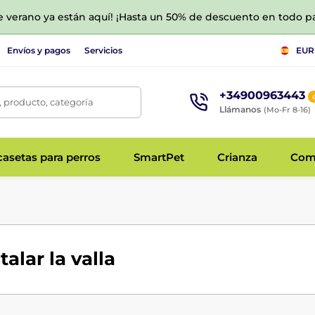
de verano ya están aquí! ¡Hasta un 50% de descuento en todo p
Envíos y pagos
Servicios
EUR
+34900963443
 producto, categoría
Llámanos
(Mo-Fr 8-16)
asetas para perros
SmartPet
Crianza
Com
alar la valla