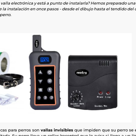
alla electrónica y está a punto de instalarla? Hemos preparado una
de la instalación en once pasos - desde el dibujo hasta el tendido del 
 perro.
nicas para perros son
vallas invisibles
que impiden que su perro se e
tada. Su perro lleva un collar (receptor) que le avisa si llega a un 