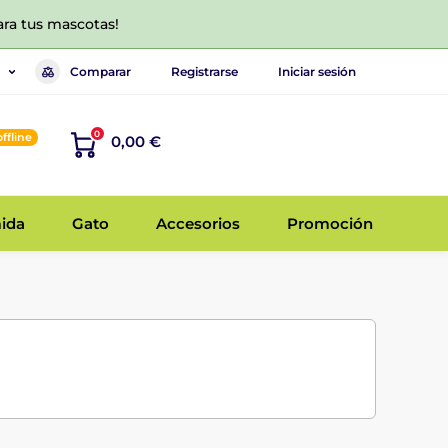
ara tus mascotas!
Comparar
Registrarse
Iniciar sesión
0
offline
0,00 €
ida
Gato
Accesorios
Promoción