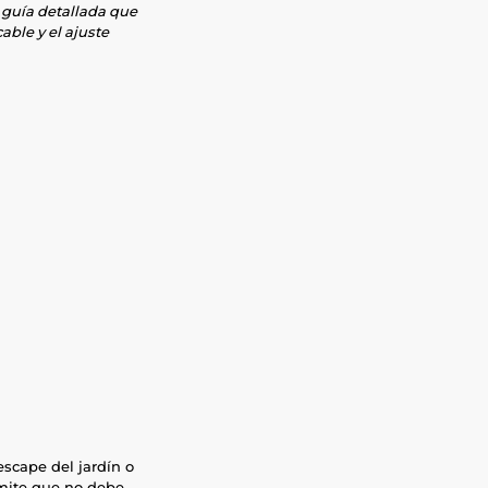
 guía detallada que
cable y el ajuste
scape del jardín o
límite que no debe