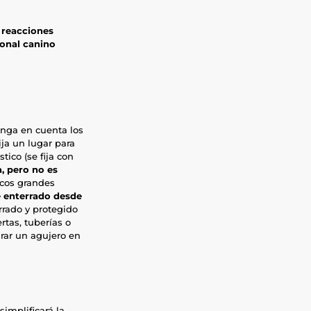
 reacciones
ional canino
enga en cuenta los
ija un lugar para
tico (se fija con
a, pero no es
icos grandes
le enterrado desde
rrado y protegido
rtas, tuberías o
rar un agujero en
simplificará la