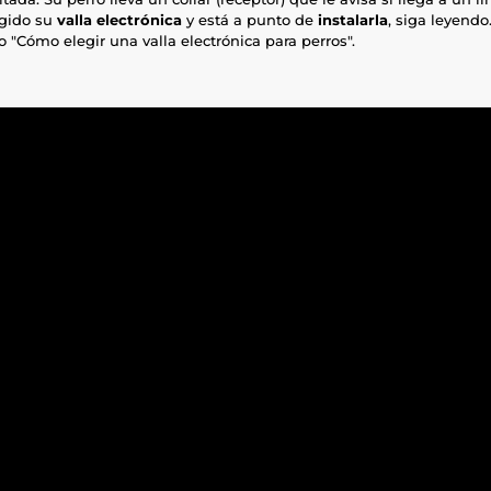
egido su
valla electrónica
y está a punto de
instalarla
, siga leyend
lo "Cómo elegir una valla electrónica para perros".