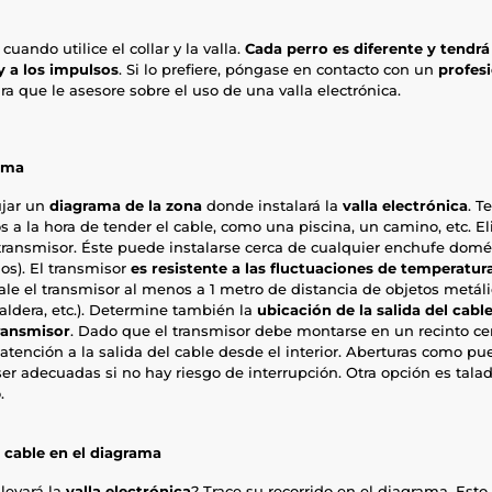
cuando utilice el collar y la valla.
Cada perro es diferente y tendrá
 y a los impulsos
. Si lo prefiere, póngase en contacto con un
profes
a que le asesore sobre el uso de una valla electrónica.
rama
ujar un
diagrama de la zona
donde instalará la
valla electrónica
. T
s a la hora de tender el cable, como una piscina, un camino, etc. El
 transmisor. Éste puede instalarse cerca de cualquier enchufe domés
dos). El transmisor
es resistente a las fluctuaciones de temperatur
tale el transmisor al menos a 1 metro de distancia de objetos metál
caldera, etc.). Determine también la
ubicación de la salida del cab
transmisor
. Dado que el transmisor debe montarse en un recinto ce
e atención a la salida del cable desde el interior. Aberturas como pue
r adecuadas si no hay riesgo de interrupción. Otra opción es talad
.
el cable en el diagrama
levará la
valla electrónica
? Trace su recorrido en el diagrama. Esto 