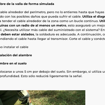
bre de la valla de forma simulada
cable alrededor del perímetro, pero no lo entierres hasta que hayas
do con los posibles daños que pueda sufrir el cable.
Utiliza el dia
a tender el cable alrededor de la zona como un bucle continuo.
Uti
quinas con un radio de al menos un metro
, esto asegurará un mej
. ¿Necesita utilizar más cable del suministrado con el sistema? E
deben estar aislados
, la soldadura es adecuada. A continuación, c
diendo el cable hasta llegar al transmisor. Corte el cable y conécte
o instalar el cable
talación del alambre
ambre en el suelo
locarse a unos 5 cm por debajo del suelo. Sin embargo, si utiliza un
profundidad. Esto sólo reducirá ligeramente la señal.