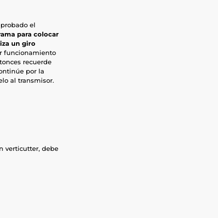
 probado el
grama para colocar
liza un giro
or funcionamiento
ntonces recuerde
ontinúe por la
lo al transmisor.
 verticutter, debe