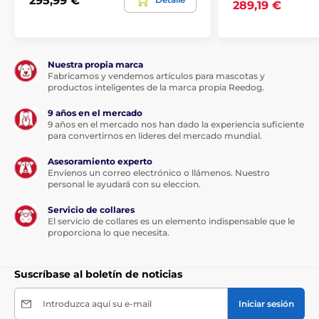
295,99 €
289,19 €
alto y 3,9 cm de fondo, y pesa 75 gramos (121 g
incluyendo la pila y la correa).
Nuestra propia marca
Fabricamos y vendemos artículos para mascotas y
productos inteligentes de la marca propia Reedog.
9 años en el mercado
Las especificaciones técnicas pueden cambiar sin
9 años en el mercado nos han dado la experiencia suficiente
previo aviso. Las imágenes tienen únicamente
para convertirnos en líderes del mercado mundial.
carácter ilustrativo.
Asesoramiento experto
Envíenos un correo electrónico o llámenos. Nuestro
personal le ayudará con su eleccion.
El producto aparece en las categorías
Servicio de collares
El servicio de collares es un elemento indispensable que le
Vallas electrónicas
Para perros grandes
proporciona lo que necesita.
Suscríbase al boletín de noticias
Introduzca aquí su e-mail
Iniciar sesión