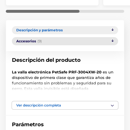
Descripción y parámetros
Accesorios
(9)
Descripción del producto
La valla electrónica PetSafe PRF-3004XW-20
es un
dispositivo de primera clase que garantiza años de
funcionamiento sin problemas y seguridad para su
perro. Esta valla invisible está diseñada
especialmente para perros grandes y razas muy
resistentes. Se puede utilizar en casi todo tipo de
instalaciones, incluso las más complejas. La valla
Ver descripción completa
PetSafe para perros grandes tiene una fuerza de
impulso ajustable,
en 5 niveles.
Es la valla más fuerte
del mercado, ocupa el lugar donde otros dispositivos
Parámetros
son insuficientes. Si quiere estar absolutamente