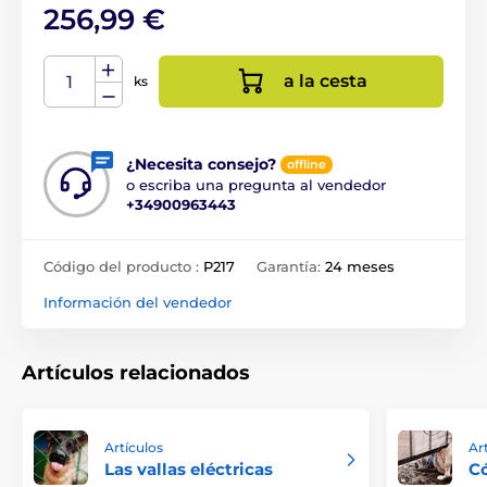
256,99 €
a la cesta
ks
¿Necesita consejo?
offline
o escriba una pregunta al vendedor
+34900963443
Código del producto :
P217
Garantía:
24 meses
Información del vendedor
Artículos relacionados
Artículos
Ar
Las vallas eléctricas
Có