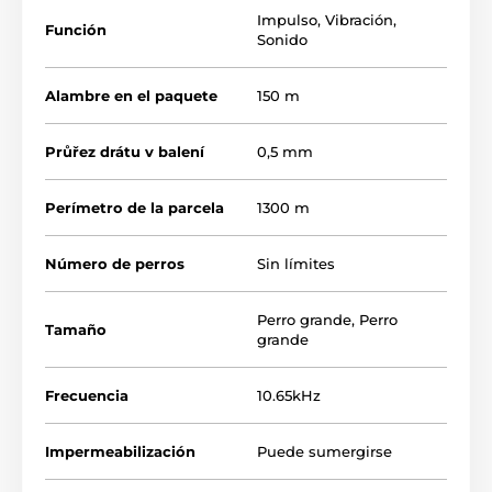
seguro de que su perro respetará la zona restringida,
Impulso
,
Vibración
,
Función
la valla electrónica PetSafe es la elección perfecta.
Sonido
Alambre en el paquete
150 m
Průřez drátu v balení
0,5 mm
Perímetro de la parcela
1300 m
Número de perros
Sin límites
Perro grande
,
Perro
Tamaño
grande
Frecuencia
10.65kHz
Impermeabilización
Puede sumergirse