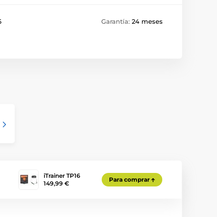
6
Garantía:
24 meses
iTrainer TP16
Para comprar
149,99 €