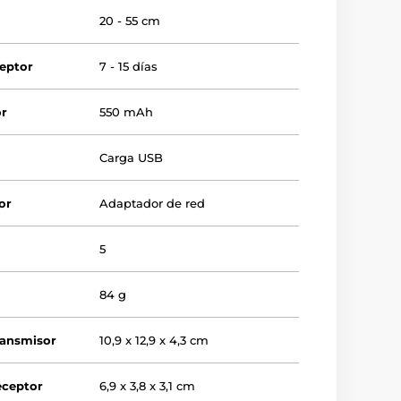
r
20 - 55 cm
ceptor
7 - 15 días
or
550 mAh
Carga USB
or
Adaptador de red
5
84 g
ransmisor
10,9 x 12,9 x 4,3 cm
eceptor
6,9 x 3,8 x 3,1 cm