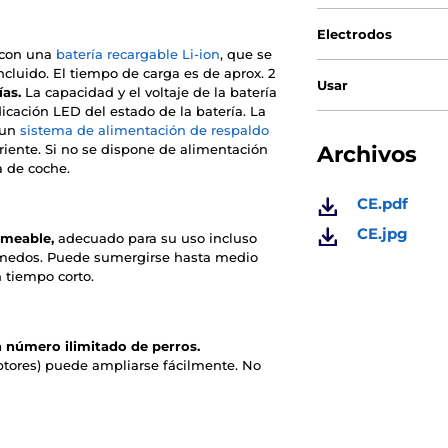
Electrodos
a con una
batería recargable Li-ion
, que se
ncluido. El tiempo de carga es de aprox. 2
Usar
as.
La capacidad y el voltaje de la batería
icación LED del estado de la batería. La
 un
sistema de alimentación de respaldo
riente. Si no se dispone de alimentación
Archivos
a de coche.
CE.pdf
CE.jpg
rmeable,
adecuado para su uso incluso
úmedos. Puede sumergirse hasta medio
 tiempo corto.
 número ilimitado de perros.
ptores) puede ampliarse fácilmente. No