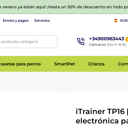
de verano ya están aquí! ¡Hasta un 50% de descuento en todo p
Envíos y pagos
Servicios
EUR
+34900963443
 producto, categoría
Llámanos
(Mo-Fr 8-16)
asetas para perros
SmartPet
Crianza
Com
iTrainer TP16 
electrónica p