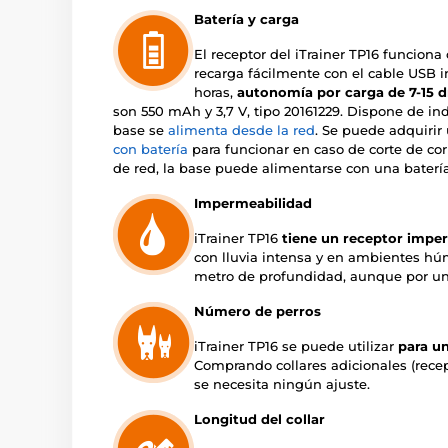
Batería y carga
El receptor del iTrainer TP16 funcion
recarga fácilmente con el cable USB i
horas,
autonomía por carga de 7-15 dí
son 550 mAh y 3,7 V, tipo 20161229. Dispone de ind
base se
alimenta desde la red
. Se puede adquirir
con batería
para funcionar en caso de corte de cor
de red, la base puede alimentarse con una baterí
Impermeabilidad
iTrainer TP16
tiene un receptor impe
con lluvia intensa y en ambientes h
metro de profundidad, aunque por un
Número de perros
iTrainer TP16 se puede utilizar
para un
Comprando collares adicionales (rece
se necesita ningún ajuste.
Longitud del collar