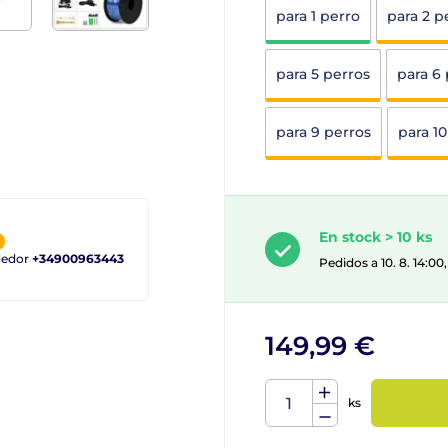
para 1 perro
para 2 p
para 5 perros
para 6
para 9 perros
para 10
En stock > 10 ks
ndedor
+34900963443
Pedidos a 10. 8. 14:0
149,99 €
ks