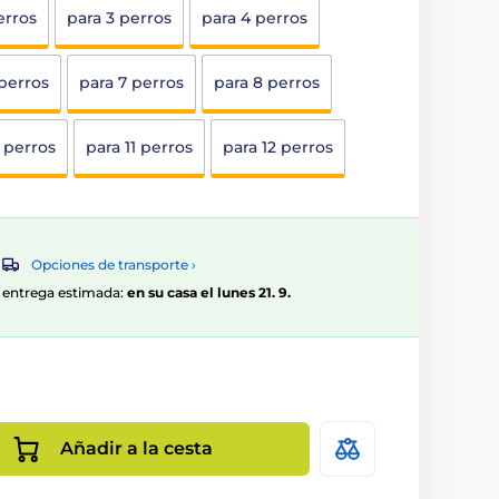
erros
para 3 perros
para 4 perros
 perros
para 7 perros
para 8 perros
 perros
para 11 perros
para 12 perros
Opciones de transporte ›
0, entrega estimada:
en su casa el lunes 21. 9.
Añadir a la cesta