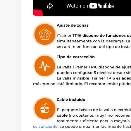
Ajuste de zonas
iTrainer TP16
dispone de funciones de
simultáneamente con la descarga. La 
cm a 4 m en función del tipo de instal
Tipo de corrección
La valla iTrainer TP16 dispone de ajus
pueden configurar 5 niveles: desde s
La valla invisible iTrainer TP16 es
adec
máximo no está limitado. El receptor emite pitid
Cable incluido
El paquete básico de la valla electrón
cable
(no obstante, muy fino; recomend
totalmente suficiente para la mayoría 
es suficiente
, se puede empalmar fácilmente hast