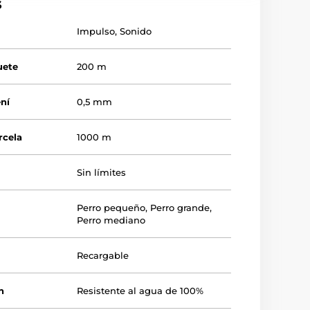
s
Impulso
,
Sonido
uete
200 m
ení
0,5 mm
rcela
1000 m
Sin límites
Perro pequeño
,
Perro grande
,
Perro mediano
Recargable
n
Resistente al agua de 100%