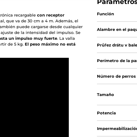
Parámetro
Función
ctrónica recargable
con receptor
otal, que va de 30 cm a 4 m. Además, el
 también puede cargarse desde cualquier
Alambre en el paq
e ajuste de la intensidad del impulso. Se
asta un impulso muy fuerte
. La valla
rtir de 5 kg.
El peso máximo no está
Průřez drátu v bal
Perímetro de la pa
Número de perros
Tamaño
Potencia
Impermeabilizació