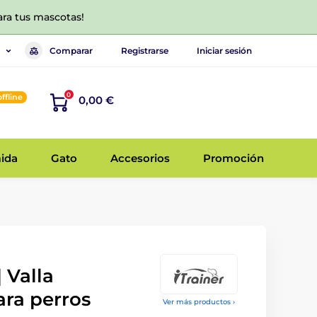
ara tus mascotas!
Comparar
Registrarse
Iniciar sesión
0
offline
0,00 €
ida
Gato
Accesorios
Promoción
| Valla
ara perros
Ver más productos ›