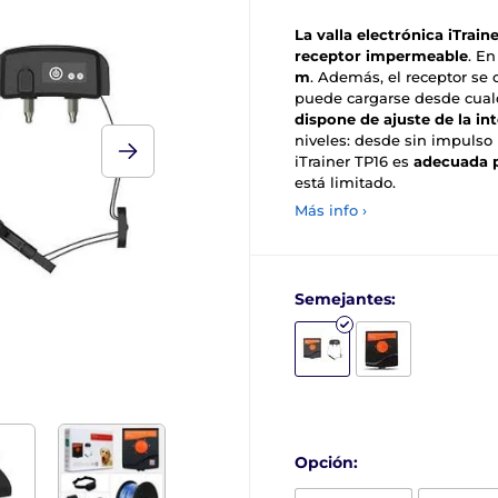
La valla electrónica iTrain
receptor impermeable
. En
m
. Además, el receptor se
puede cargarse desde cualqu
dispone de ajuste de la in
niveles: desde sin impulso 
iTrainer TP16 es
adecuada 
está limitado.
Más info ›
Semejantes:
Opción: