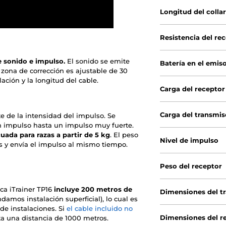
Longitud del colla
Resistencia del re
 sonido e impulso.
El sonido se emite
Batería en el emis
zona de corrección es ajustable de 30
ación y la longitud del cable.
Carga del receptor
Carga del transmis
te de la intensidad del impulso. Se
in impulso hasta un impulso muy fuerte.
uada para razas a partir de 5 kg
. El peso
Nivel de impulso
os y envía el impulso al mismo tiempo.
Peso del receptor
ica iTrainer TP16
incluye 200 metros de
Dimensiones del t
amos instalación superficial), lo cual es
de instalaciones. Si
el cable incluido no
Dimensiones del r
a una distancia de 1000 metros.