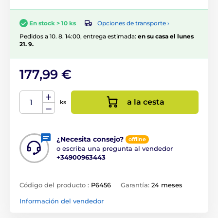
Opciones de transporte ›
En stock > 10 ks
Pedidos a 10. 8. 14:00, entrega estimada:
en su casa el lunes
21. 9.
177,99 €
a la cesta
ks
¿Necesita consejo?
offline
o escriba una pregunta al vendedor
+34900963443
Código del producto :
P6456
Garantía:
24 meses
Información del vendedor