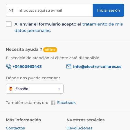
Apto para todas las razas de perros
Introduzca aquí su e-mail
Iniciar sesión
Se puede fijar a un árbol o a una pared
Alcance de hasta 100 metros
Al enviar el formulario acepto el
tratamiento de mis
Mando a distancia
datos personales
.
Funciona de forma silenciosa y discreta mediante
ultrasonidos
Necesita ayuda ?
offline
Se puede usar para varios perros a la vez
El servicio de atención al cliente está disponible
3 niveles de intensidad
+34900963443
info@electro-collares.es
Desventajas
Dónde nos puede encontrar
Precio de compra más elevado
Español
La corrección por ultrasonidos puede no funcionar
con todos los perros
También estamos en:
Facebook
No es adecuado para cachorros menores de un año
Los ultrasonidos no atraviesan paredes ni esquinas
Más información
Nuestros servicios
Contactos
Devoluciones