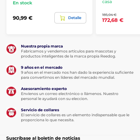
casa
En stock
185,04 €
90,99 €
Detalle
172,68 €
Nuestra propia marca
Fabricamos y vendemos artículos para mascotas y
productos inteligentes de la marca propia Reedog.
9 años en el mercado
9 años en el mercado nos han dado la experiencia suficiente
para convertirnos en líderes del mercado mundial.
Asesoramiento experto
Envíenos un correo electrónico o llámenos. Nuestro
personal le ayudará con su eleccion.
Ventajas
Servicio de collares
El servicio de collares es un elemento indispensable que le
El dispositivo de ultrasonidos más potente y eficaz
proporciona lo que necesita.
del mercado
Para uso exterior
Suscríbase al boletín de noticias