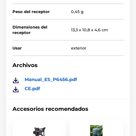
mediante el
soporte Dog Silencer
y orientar el altavoz
hacia la zona problemática.
Peso del receptor
0,45 g
Dimensiones del
13,3 x 10,8 x 4,6 cm
receptor
Usar
exterior
Archivos
Manual_ES_P6456.pdf
CE.pdf
Accesorios recomendados
¿Qué es el sonido ultrasónico?
Los sonidos ultrasónicos son frecuencias más altas