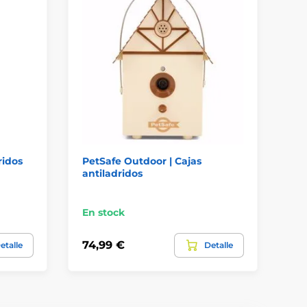
ridos
PetSafe Outdoor | Cajas
Re
antiladridos
an
En stock
En
74,99 €
35
etalle
Detalle