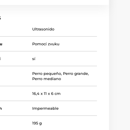
s
Ultrasonido
tu
Pomocí zvuku
i
sí
Perro pequeño
,
Perro grande
,
Perro mediano
16,4 x 11 x 6 cm
n
Impermeable
195 g