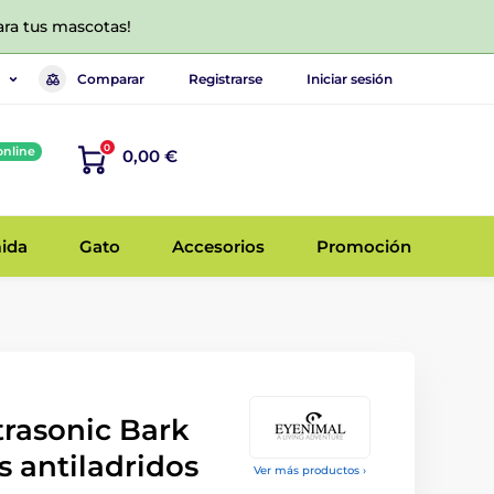
ara tus mascotas!
Comparar
Registrarse
Iniciar sesión
0
online
0,00 €
ida
Gato
Accesorios
Promoción
rasonic Bark
s antiladridos
Ver más productos ›