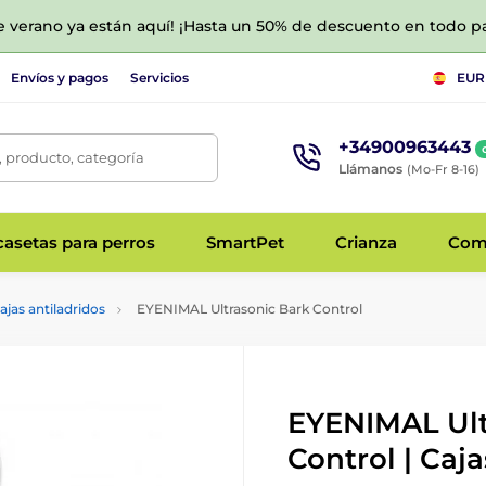
de verano ya están aquí! ¡Hasta un 50% de descuento en todo p
Envíos y pagos
Servicios
EUR
+34900963443
 producto, categoría
Llámanos
(Mo-Fr 8-16)
asetas para perros
SmartPet
Crianza
Com
ajas antiladridos
EYENIMAL Ultrasonic Bark Control
EYENIMAL Ult
Control | Caja