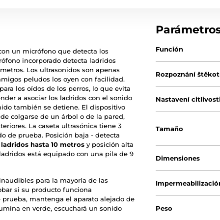
Parámetro
Función
 con un micrófono que detecta los
crófono incorporado detecta ladridos
 metros. Los ultrasonidos son apenas
Rozpoznání štěko
amigos peludos los oyen con facilidad.
ara los oídos de los perros, lo que evita
nder a asociar los ladridos con el sonido
Nastavení citlivost
onido también se detiene. El dispositivo
de colgarse de un árbol o de la pared,
eriores. La caseta ultrasónica tiene 3
Tamaño
do de prueba. Posición baja - detecta
 ladridos hasta 10 metros
y posición alta
iladridos está equipado con una pila de 9
Dimensiones
inaudibles para la mayoría de las
Impermeabilizació
bar si su producto funciona
e prueba, mantenga el aparato alejado de
 ilumina en verde, escuchará un sonido
Peso