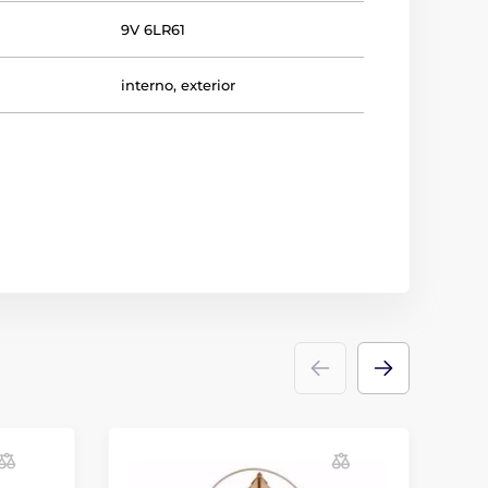
9V 6LR61
interno
,
exterior