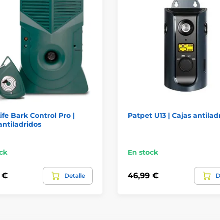
fe Bark Control Pro |
Patpet U13 | Cajas antilad
antiladridos
ck
En stock
 €
46,99 €
Detalle
D