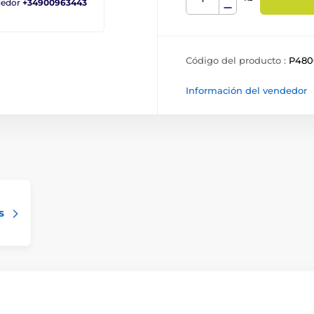
ndedor
+34900963443
Código del producto :
P480
Información del vendedor
s