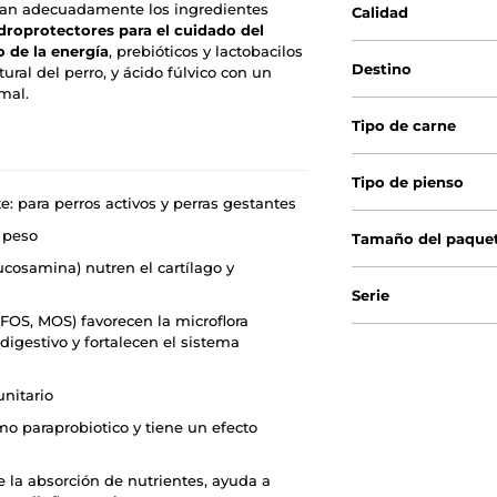
an adecuadamente los ingredientes
Calidad
roprotectores para el cuidado del
o de la energía
, prebióticos y lactobacilos
Destino
ural del perro, y ácido fúlvico con un
mal.
Tipo de carne
Tipo de pienso
e: para perros activos y perras gestantes
 peso
Tamaño del paque
ucosamina) nutren el cartílago y
Serie
FOS, MOS) favorecen la microflora
 digestivo y fortalecen el sistema
nitario
mo paraprobiotico y tiene un efecto
e la absorción de nutrientes, ayuda a