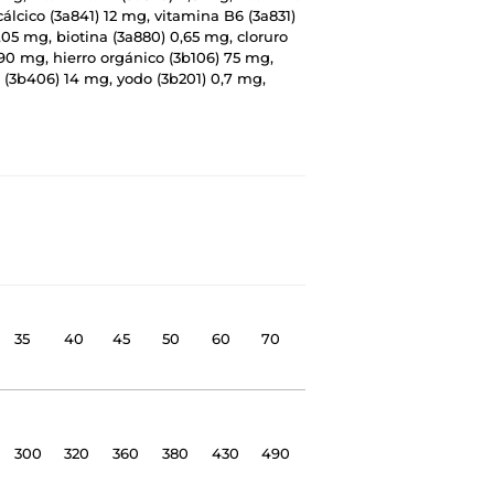
lcico (3a841) 12 mg, vitamina B6 (3a831)
,05 mg, biotina (3a880) 0,65 mg, cloruro
 90 mg, hierro orgánico (3b106) 75 mg,
(3b406) 14 mg, yodo (3b201) 0,7 mg,
35
40
45
50
60
70
80
90
300
320
360
380
430
490
540
590