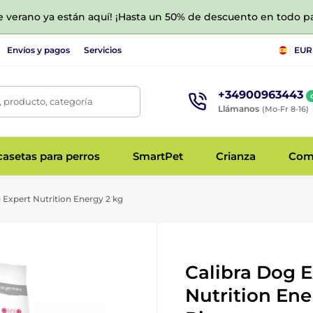
de verano ya están aquí! ¡Hasta un 50% de descuento en todo p
Envíos y pagos
Servicios
EUR
+34900963443
 producto, categoría
Llámanos
(Mo-Fr 8-16)
asetas para perros
SmartPet
Crianza
Com
 Expert Nutrition Energy 2 kg
Calibra Dog E
Nutrition Ene