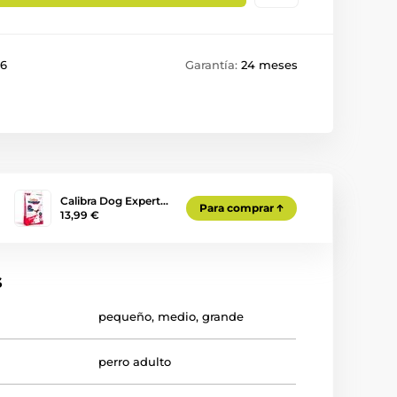
36
Garantía:
24 meses
Calibra Dog Expert…
Para comprar
13,99 €
s
pequeño
,
medio
,
grande
perro adulto