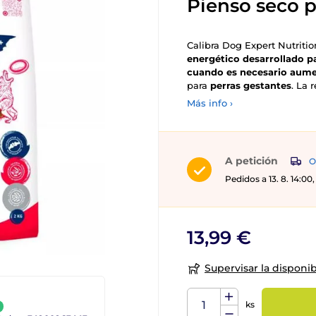
Pienso seco p
Calibra Dog Expert Nutriti
energético desarrollado pa
cuando es necesario aumen
para
perras gestantes
. La 
Más info ›
A petición
O
Pedidos a 13. 8. 14:0
13,99 €
Supervisar la disponib
ks