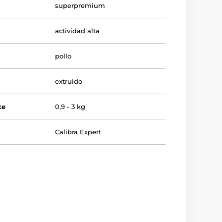
superpremium
actividad alta
pollo
extruido
te
0,9 - 3 kg
Calibra Expert