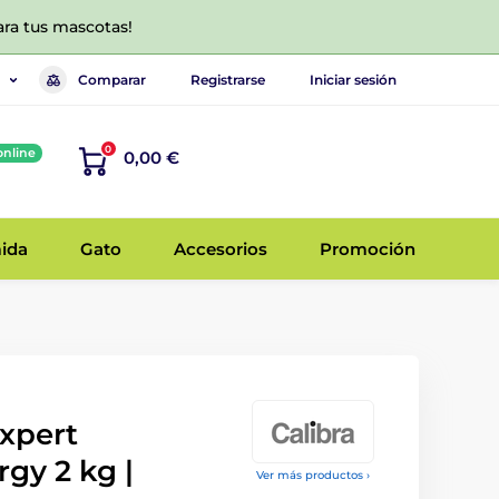
ara tus mascotas!
Comparar
Registrarse
Iniciar sesión
0
online
0,00 €
ida
Gato
Accesorios
Promoción
xpert
rgy 2 kg |
Ver más productos ›