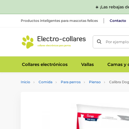
☀️ ¡Las rebajas 
Productos inteligentes para mascotas felices
Contacto
Por ejemplo,
Collares electrónicos
Vallas
Camas y c
Inicio
Comida
Para perros
Pienso
Calibra Dog