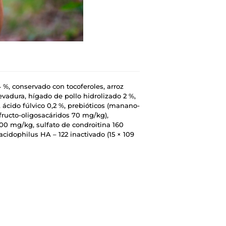
4 %, conservado con tocoferoles, arroz
evadura, hígado de pollo hidrolizado 2 %,
ácido fúlvico 0,2 %, prebióticos (manano-
fructo-oligosacáridos 70 mg/kg),
00 mg/kg, sulfato de condroitina 160
cidophilus HA – 122 inactivado (15 × 109