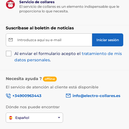
mm.
Servicio de collares
El servicio de collares es un elemento indispensable que le
proporciona lo que necesita.
Suscríbase al boletín de noticias
Las especificaciones técnicas pueden cambiar sin
previo aviso. Las imágenes tienen únicamente
Introduzca aquí su e-mail
Iniciar sesión
carácter ilustrativo.
Al enviar el formulario acepto el
tratamiento de mis
datos personales
.
El producto aparece en las categorías
Collares antiladrido
Necesita ayuda ?
offline
Para perros medianos
El servicio de atención al cliente está disponible
Para perros grandes
+34900963443
info@electro-collares.es
Para los perros más grandes
Eléctricos
Dónde nos puede encontrar
Vibratorio
Audio
Español
Poco resistente al agua