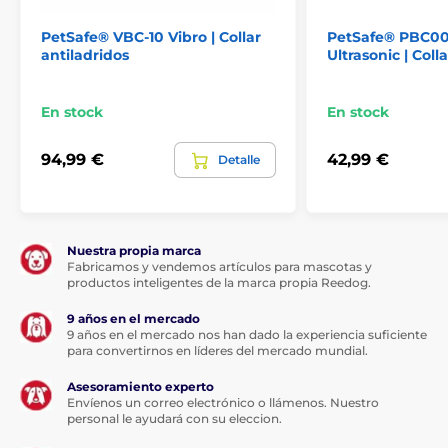
modelos de corrección para diferentes tipos de
perros.
PetSafe® VBC-10 Vibro | Collar
PetSafe® PBC00
antiladridos
Ultrasonic | Coll
Longitud del collar
En stock
En stock
También se incluye un collar de nylon
94,99 €
42,99 €
resistente que es ajustable y cómodo.
Detalle
Correa ajustable para circunferencia de
cuello de 10 - 60 cm. La unidad es fácil de colocar en
el collarín y éste ya tiene la anchura óptima para un
paso suave de la unidad.
Nuestra propia marca
Fabricamos y vendemos artículos para mascotas y
productos inteligentes de la marca propia Reedog.
Peso y dimensiones
9 años en el mercado
9 años en el mercado nos han dado la experiencia suficiente
El collar antiladrido tiene unas
para convertirnos en líderes del mercado mundial.
dimensiones de 3,5 cm x 6 cm x 2,5 cm
(ancho, alto, fondo) y una forma
Asesoramiento experto
ergonómica. Así será muy fácil que los cachorros lo
Envíenos un correo electrónico o llámenos. Nuestro
lleven y se acostumbren más fácilmente. El collar
personal le ayudará con su eleccion.
pesa sólo 92 g. Puntos de contacto metálicos de 9 y 12