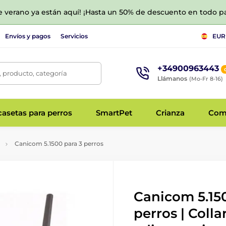
de verano ya están aquí! ¡Hasta un 50% de descuento en todo p
Envíos y pagos
Servicios
EUR
+34900963443
 producto, categoría
Llámanos
(Mo-Fr 8-16)
asetas para perros
SmartPet
Crianza
Com
Canicom 5.1500 para 3 perros
Canicom 5.15
perros | Colla