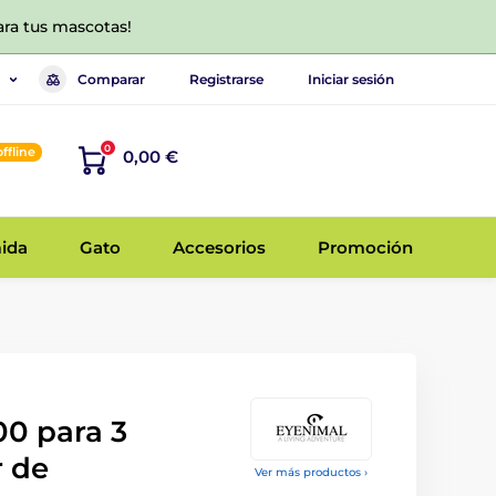
ara tus mascotas!
Comparar
Registrarse
Iniciar sesión
0
offline
0,00 €
ida
Gato
Accesorios
Promoción
00 para 3
r de
Ver más productos ›