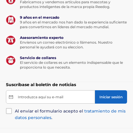
Fabricamos y vendemos artículos para mascotas y
utilizadas.
productos inteligentes de la marca propia Reedog.
9 años en el mercado
9 años en el mercado nos han dado la experiencia suficiente
para convertirnos en líderes del mercado mundial.
Impermeabilización
Asesoramiento experto
Envíenos un correo electrónico o llámenos. Nuestro
El collar incluye un receptor y un
personal le ayudará con su eleccion.
transmisor totalmente sumergibles. Esto
lo convierte en la opción ideal para
Servicio de collares
entrenar en el agua o cerca de ella o en condiciones
El servicio de collares es un elemento indispensable que le
extremas (bosque, barro).
proporciona lo que necesita.
Suscríbase al boletín de noticias
Introduzca aquí su e-mail
Iniciar sesión
Número de perros
Con la compra de un receptor, se pueden
Al enviar el formulario acepto el
tratamiento de mis
adiestrar hasta 2 perros simultáneamente
datos personales
.
con el collar de adiestramiento Dogtrace
D-Control Professional 1000, utilizando un solo
transmisor.