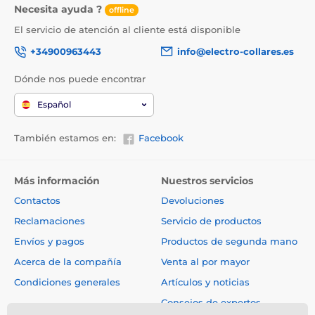
Necesita ayuda ?
offline
El servicio de atención al cliente está disponible
Pantalla
+34900963443
info@electro-collares.es
El transmisor incorpora una pantalla LCD
Dónde nos puede encontrar
retroiluminada que indica el nivel de
impulsos, el perro seleccionado y el nivel
Español
de la pila. El panel frontal está equipado con botones
para controlar las distintas funciones.
También estamos en:
Facebook
Más información
Nuestros servicios
Longitud del collar
Contactos
Devoluciones
Reclamaciones
Servicio de productos
El Dogtrace D-Control 400 tiene un collar
de plástico sólido y de alta calidad. No
Envíos y pagos
Productos de segunda mano
supone ningún problema para el perro
Acerca de la compañía
Venta al por mayor
llevarlo y se sujeta bien al cuello. La longitud del collar
es ajustable de 25 a 75 cm.
Condiciones generales
Artículos y noticias
Consejos de expertos