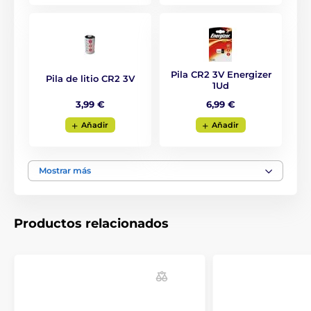
Pila CR2 3V Energizer
Pila de litio CR2 3V
1Ud
3,99 €
6,99 €
Aňadir
Aňadir
Mostrar más
Tipo de corrección
El D-Control Professional1000 ofrece
alertas de sonido cortas y largas y
Productos relacionados
corrección de 8 grados de vibración y 40
grados de impulso corto y largo. Además, el modelo
tiene 8 modos de iluminación del receptor y también
se puede establecer un modo diferente para cada
perro. El collar dispone de una función Booster, que
permite aumentar el impulso varios niveles hacia