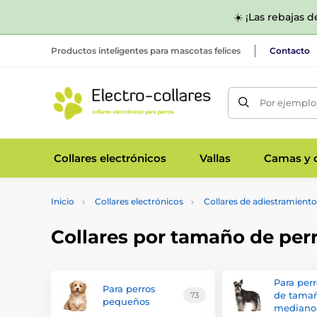
☀️ ¡Las rebajas 
Productos inteligentes para mascotas felices
Contacto
Por ejemplo,
Collares electrónicos
Vallas
Camas y c
Inicio
Collares electrónicos
Collares de adiestramiento
Collares por tamaño de per
Para per
Para perros
de tama
73
pequeños
mediano