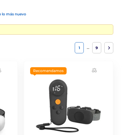
 lo más nuevo
…
1
9
Recomendamos