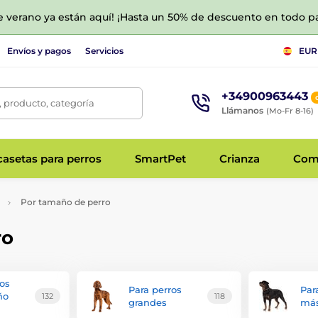
de verano ya están aquí! ¡Hasta un 50% de descuento en todo p
Envíos y pagos
Servicios
EUR
+34900963443
 producto, categoría
Llámanos
(Mo-Fr 8-16)
asetas para perros
SmartPet
Crianza
Com
Por tamaño de perro
ro
ros
Para perros
Par
ño
132
118
grandes
más