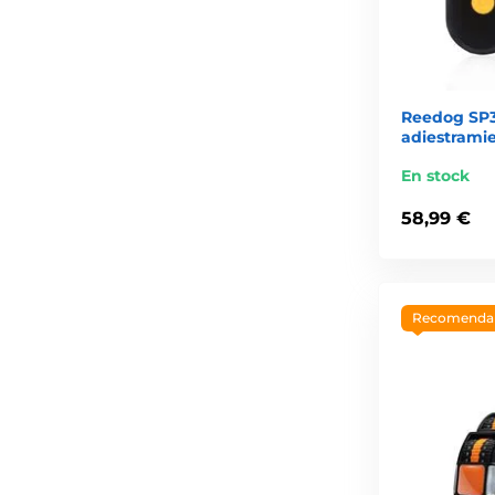
Reedog SP32
adiestrami
En stock
58,99 €
Recomend