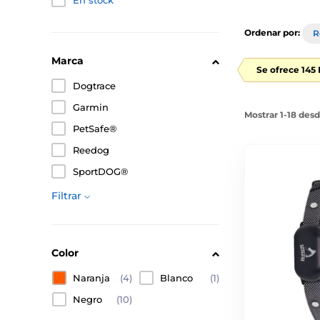
En stock
Ordenar por:
R
Marca
Se ofrece 145
Dogtrace
Garmin
Mostrar 1-18 des
PetSafe®
Reedog
SportDOG®
Filtrar
Color
Naranja
(4)
Blanco
(1)
Negro
(10)