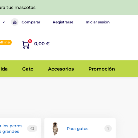
ara tus mascotas!
Comparar
Registrarse
Iniciar sesión
0
offline
0,00 €
ida
Gato
Accesorios
Promoción
a los perros
Para gatos
43
1
 grandes