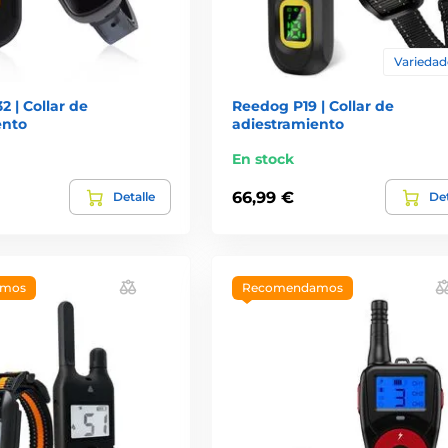
Variedade
 | Collar de
Reedog P19 | Collar de
ento
adiestramiento
En stock
66,99 €
Detalle
Det
amos
Recomendamos