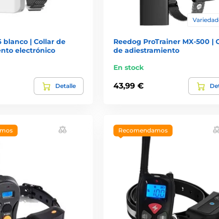
Variedade
 blanco | Collar de
Reedog ProTrainer MX-500 | C
nto electrónico
de adiestramiento
En stock
43,99 €
Detalle
Det
amos
Recomendamos