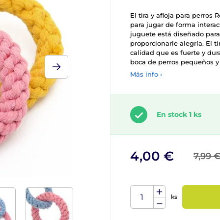
El tira y afloja para perros
para jugar de forma interact
juguete está diseñado para 
proporcionarle alegría. El t
calidad que es fuerte y du
boca de perros pequeños y
Más info ›
En stock 1 ks
4,00 €
7,99 
ks