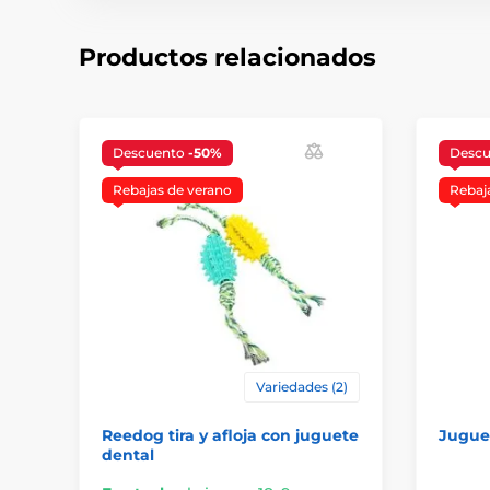
Productos relacionados
Descuento
-50%
Desc
Rebajas de verano
Rebaj
Variedades (2)
Reedog tira y afloja con juguete
Juguet
dental