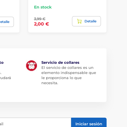
En stock
En
3,99 €
Detalle
7,
etalle
2,00 €
to
Servicio de collares
El servicio de collares es un
.
elemento indispensable que
yudará
le proporciona lo que
necesita.
il
Iniciar sesión