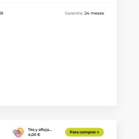
39
Garantía:
24 meses
Tira y afloja…
Para comprar
4,00 €