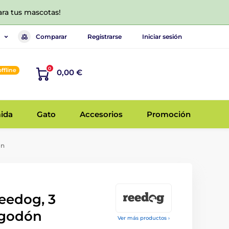
ara tus mascotas!
Comparar
Registrarse
Iniciar sesión
0
offline
0,00 €
ida
Gato
Accesorios
Promoción
ón
Reedog, 3
lgodón
Ver más productos ›