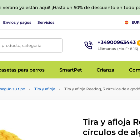
de verano ya están aquí! ¡Hasta un 50% de descuento en todo p
Envíos y pagos
Servicios
EUR
+34900963443
 producto, categoría
Llámanos
(Mo-Fr 8-16)
asetas para perros
SmartPet
Crianza
Com
según su tipo
Tira y afloja
Tira y afloja Reedog, 3 círculos de algod
Tira y afloja 
círculos de a