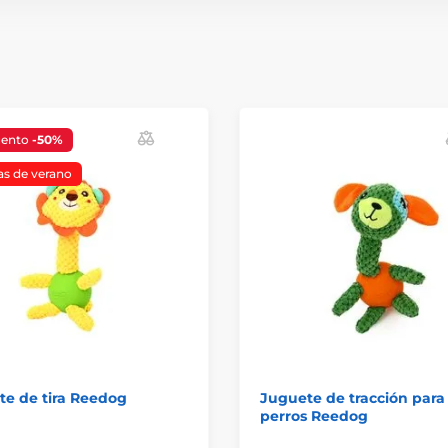
uento
-50%
as de verano
e de tira Reedog
Juguete de tracción para
perros Reedog