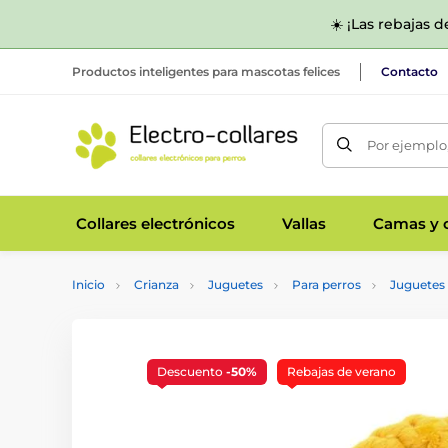
☀️ ¡Las rebajas 
Productos inteligentes para mascotas felices
Contacto
Por ejemplo,
Collares electrónicos
Vallas
Camas y c
Inicio
Crianza
Juguetes
Para perros
Juguetes 
Descuento
-50%
Rebajas de verano