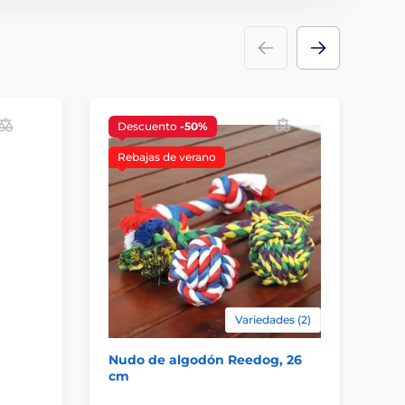
Descuento
-50%
Rebajas de verano
Variedades (2)
Nudo de algodón Reedog, 26
Ju
cm
pa