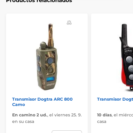
Productos relacionados
El producto aparece en las categorías
Accesorios Collares de adiestramiento
Transmisores
Transmisores para collares de adiestramiento
Dogtra
Transmisor Dogtra ARC 800
Transmisor Dogt
Camo
En camino 2 ud.
,
el viernes 25. 9.
10 días
,
el miérco
en su casa
casa