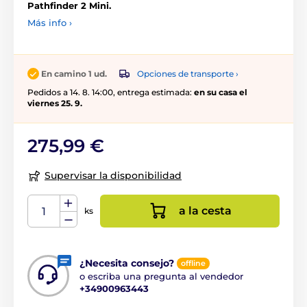
Pathfinder 2 Mini.
Más info ›
Opciones de transporte ›
En camino 1 ud.
Pedidos a 14. 8. 14:00, entrega estimada:
en su casa el
viernes 25. 9.
275,99 €
Supervisar la disponibilidad
a la cesta
ks
¿Necesita consejo?
offline
o escriba una pregunta al vendedor
+34900963443