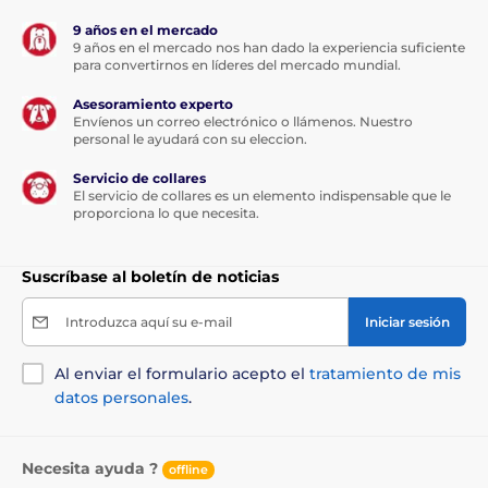
Las especificaciones técnicas pueden cambiar sin
9 años en el mercado
previo aviso explícito. Las imágenes son solo
9 años en el mercado nos han dado la experiencia suficiente
ilustrativas.
para convertirnos en líderes del mercado mundial.
Asesoramiento experto
Envíenos un correo electrónico o llámenos. Nuestro
El producto aparece en las categorías
personal le ayudará con su eleccion.
Collares antiladrido
Servicio de collares
El servicio de collares es un elemento indispensable que le
proporciona lo que necesita.
Para perros pequeños
Para perros medianos
Eléctricos
Suscríbase al boletín de noticias
Audio
Sumergibles
Introduzca aquí su e-mail
Iniciar sesión
Al enviar el formulario acepto el
tratamiento de mis
datos personales
.
Necesita ayuda ?
offline