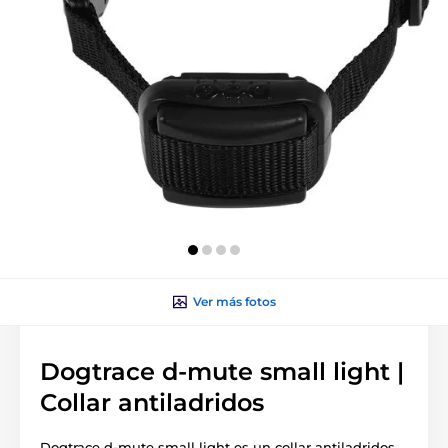
Ver más fotos
Dogtrace d-mute small light |
Collar antiladridos
Dogtrace d-mute small light es un collar antiladridos