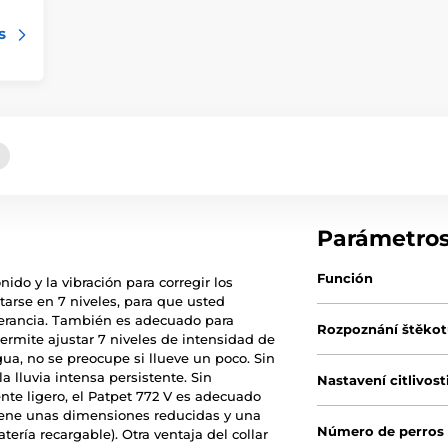
s
Parámetro
Función
onido y la vibración para corregir los
starse en 7 niveles, para que usted
erancia. También es adecuado para
Rozpoznání štěko
permite ajustar 7 niveles de intensidad de
gua, no se preocupe si llueve un poco. Sin
a lluvia intensa persistente. Sin
Nastavení citlivost
nte ligero, el Patpet 772 V es adecuado
 tiene unas dimensiones reducidas y una
Número de perros
atería recargable). Otra ventaja del collar