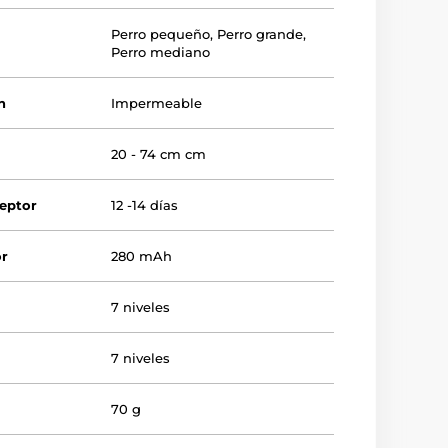
Perro pequeño
,
Perro grande
,
Perro mediano
n
Impermeable
r
20 - 74 cm cm
ceptor
12 -14 días
or
280 mAh
7 niveles
7 niveles
70 g