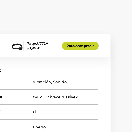
Patpet 772V
Para comprar
50,99 €
s
Vibración
,
Sonido
tu
zvuk + vibrace hlasivek
i
sí
1 perro