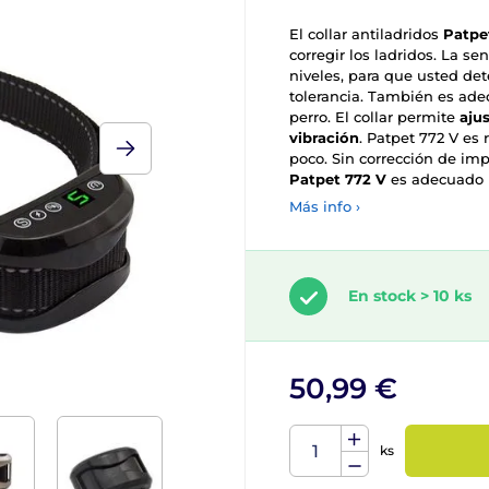
El collar antiladridos
Patpe
corregir los ladridos. La se
niveles, para que usted de
tolerancia. También es ade
perro. El collar permite
aju
vibración
. Patpet 772 V es 
poco. Sin corrección de imp
Patpet 772 V
es adecuado p
Más info ›
En stock > 10 ks
50,99 €
ks