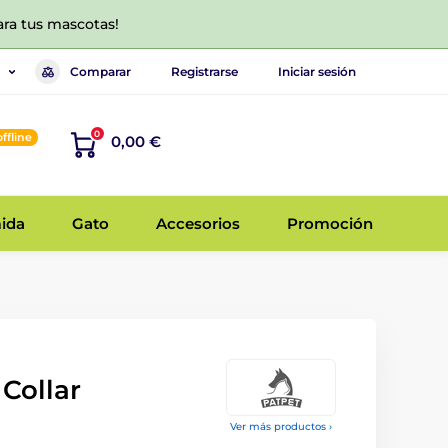
ara tus mascotas!
Comparar
Registrarse
Iniciar sesión
0
offline
0,00 €
ida
Gato
Accesorios
Promoción
 Collar
Ver más productos ›