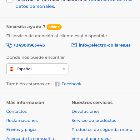
6 cm de alto, 3 cm de fondo
y pesa 53 gramos.
datos personales
.
Necesita ayuda ?
offline
Las especificaciones técnicas pueden cambiar sin
previo aviso. Las imágenes tienen únicamente
El servicio de atención al cliente está disponible
carácter ilustrativo.
+34900963443
info@electro-collares.es
Dónde nos puede encontrar
El producto aparece en las categorías
Español
Collares antiladrido
También estamos en:
Facebook
Para perros pequeños
Para perros medianos
Más información
Nuestros servicios
Para perros grandes
Pulverizadores
Contactos
Devoluciones
Poco resistente al agua
Reclamaciones
Servicio de productos
Collares para aulladores
Envíos y pagos
Productos de segunda mano
Acerca de la compañía
Venta al por mayor