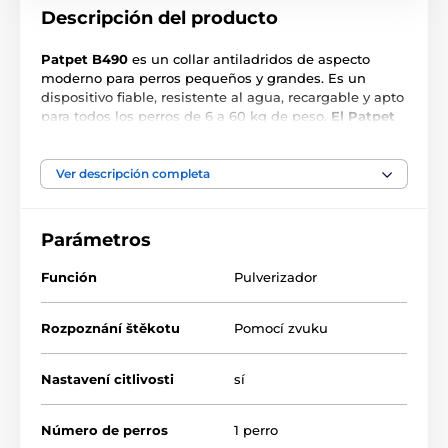
Descripción del producto
Patpet B490
es un collar antiladridos de aspecto
moderno para perros pequeños y grandes. Es un
dispositivo fiable, resistente al agua, recargable y apto
para todos los perros de 6 a 60 kg de peso.
El Patpet
B490
evita los ladridos con la ayuda de un spray. El
collar se activa mediante un micrófono integrado en el
collar, de modo que si el perro empieza a ladrar o a
Ver descripción completa
aullar, el micrófono lo captará y el collar se activará. La
detección de sonido lo hace
ideal también para aullar
.
El collar puede ajustarse no sólo a
baja y alta
Parámetros
sensibilidad a los ladridos,
sino también a baja y alta
fuerza de pulverización. El collar es impermeable y
Función
Pulverizador
recargable mediante el cable USB incluido.
Rozpoznání štěkotu
Pomocí zvuku
Nastavení citlivosti
sí
Número de perros
1 perro