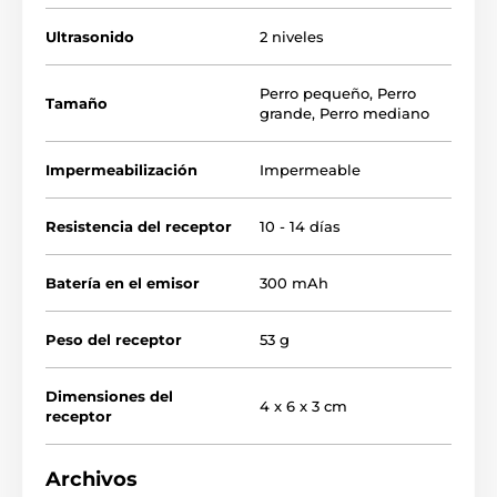
Ultrasonido
2 niveles
Perro pequeño
,
Perro
Tamaño
grande
,
Perro mediano
Impermeabilización
Impermeable
Resistencia del receptor
10 - 14 días
Batería en el emisor
300 mAh
Peso del receptor
53 g
Detección de ladridos
Dimensiones del
4 x 6 x 3 cm
receptor
Patpet B490 utiliza el sonido para
detectar ladridos
. Detecta los ladridos o
aullidos de un perro mediante el
Archivos
micrófono integrado en el collar. Así, si el perro