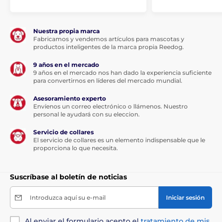
El collar ultraligero
Patpet B490
es ideal
para perros de
razas pequeñas, medianas
Nuestra propia marca
y grande
s de 6 a 60 kg.
Fabricamos y vendemos artículos para mascotas y
productos inteligentes de la marca propia Reedog.
9 años en el mercado
9 años en el mercado nos han dado la experiencia suficiente
para convertirnos en líderes del mercado mundial.
Longitud del cuello
Asesoramiento experto
Incluye
un collar
de nailon resistente,
Envíenos un correo electrónico o llámenos. Nuestro
ajustable y cómodo. Tu cachorro no se
personal le ayudará con su eleccion.
sentirá incómodo llevándolo. El cuello se
Servicio de collares
puede ajustar fácilmente
para una circunferencia de
El servicio de collares es un elemento indispensable que le
cuello
de hasta 60 cm.
proporciona lo que necesita.
Suscríbase al boletín de noticias
Peso y dimensiones
Introduzca aquí su e-mail
Iniciar sesión
La Patpet B490
tiene un receptor muy
Al enviar el formulario acepto el
tratamiento de mis
ligero y ergonómico. Mide 4 cm de ancho,