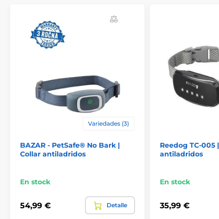
Baterías y carga
La Patpet B490
tiene una batería
recargable de 300 mAh que puede durar
hasta 14 días con una carga
completa. Sobre todo, depende de la frecuencia de
activación del collar. El collar se carga mediante
el
cable USB incluido en el paquete.
Impermeabilización
Variedades (3)
El collar antiladrido Patpet B490 es
impermeable y, por lo tanto, adecuado
BAZAR - PetSafe® No Bark |
Reedog TC-005 |
tanto para uso en interiores como en
Collar antiladridos
antiladridos
exteriores. Se puede utilizar con lluvia ligera y nieve. El
collar no hecho para nadar.
En stock
En stock
54,99 €
35,99 €
Detalle
Raza