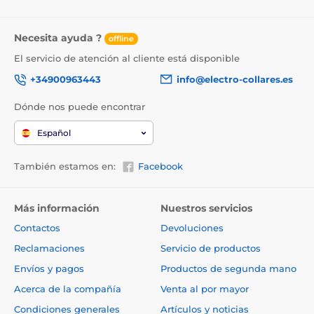
previo aviso. Las imágenes tienen únicamente
carácter ilustrativo.
Necesita ayuda ?
offline
El servicio de atención al cliente está disponible
El producto aparece en las categorías
+34900963443
info@electro-collares.es
Collares antiladrido
Dónde nos puede encontrar
Para perros pequeños
Español
Para perros medianos
También estamos en:
Facebook
Para perros grandes
Eléctricos
Vibratorio
Audio
Más información
Nuestros servicios
Poco resistente al agua
Contactos
Devoluciones
Collares para aulladores
Reclamaciones
Servicio de productos
Envíos y pagos
Productos de segunda mano
Acerca de la compañía
Venta al por mayor
Condiciones generales
Artículos y noticias