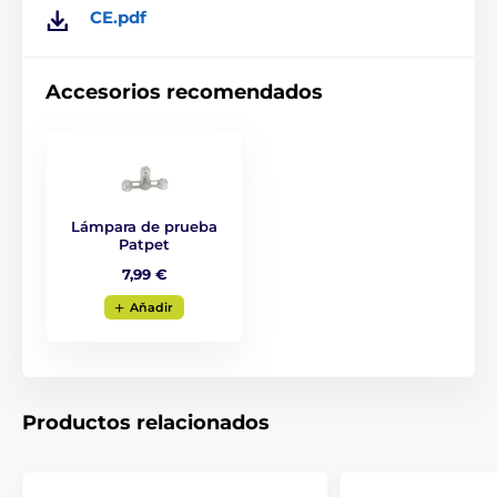
6 niveles. Al primer ladrido, el collar
CE.pdf
avisa al perro con un breve tono sonoro simultáneo a
la vibración.
Accesorios recomendados
Ajuste del collar
La intensidad de la vibración, el sonido y
el pulso está disponible en seis niveles
Lámpara de prueba
Patpet
ajustables. Entre los seis niveles de intensidad de
vibración y sonido, podrá elegir fácilmente el más
7,99 €
adecuado para su perro. El collar es adecuado para
perros pequeños, medianos y grandes. Todas las
Aňadir
funciones se controlan de forma muy sencilla
pulsando dos botones y puedes ver tus ajustes en la
pantalla en miniatura.
Productos relacionados
Baterías y carga
La Patpet B600 cuenta con una batería