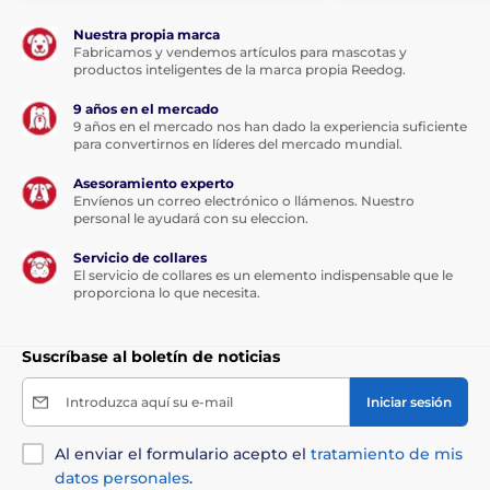
Nuestra propia marca
Fabricamos y vendemos artículos para mascotas y
productos inteligentes de la marca propia Reedog.
Longitud del collar
9 años en el mercado
Patpet B600
tiene un collar de calidad
9 años en el mercado nos han dado la experiencia suficiente
negro y verde muy resistente hecho de
para convertirnos en líderes del mercado mundial.
nailon. A tu perro no le costará llevarlo y
se sujeta bien al cuello. La longitud del collar es
Asesoramiento experto
ajustable de
5 a 70 cm.
Envíenos un correo electrónico o llámenos. Nuestro
personal le ayudará con su eleccion.
Servicio de collares
El servicio de collares es un elemento indispensable que le
proporciona lo que necesita.
Peso y dimensiones
Patpet B600
tiene un collar muy
Suscríbase al boletín de noticias
pequeño, ligero y ergonómico que mide
3 cm de ancho, 6,5 cm de alto, 3 cm de profundidad y
Introduzca aquí su e-mail
Iniciar sesión
pesa sólo 42 gramos.
Al enviar el formulario acepto el
tratamiento de mis
datos personales
.
Las especificaciones técnicas pueden cambiar sin