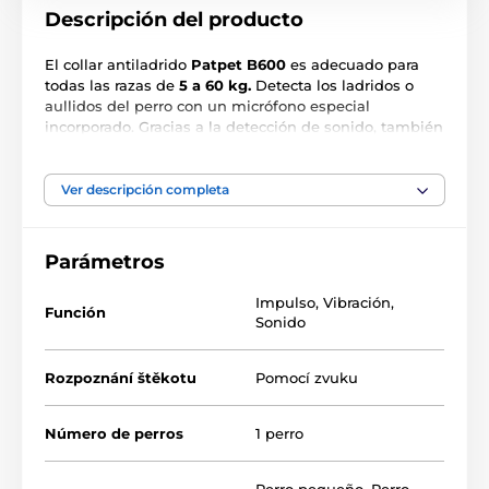
Descripción del producto
El collar antiladrido
Patpet B600
es adecuado para
todas las razas de
5 a 60 kg.
Detecta los ladridos o
aullidos del perro con un micrófono especial
incorporado. Gracias a la detección de sonido, también
es ideal contra los aullidos. El collar es recargable,
resistente al agua y dispone de corrección por
sonido,
vibración e impulsos.
Ver descripción completa
Parámetros
Impulso
,
Vibración
,
Función
Sonido
Rozpoznání štěkotu
Pomocí zvuku
Número de perros
1 perro