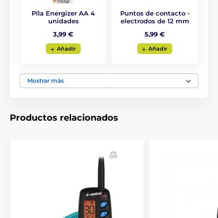
Al comprar un receptor adicional, con el
Pila Energizer AA 4
Puntos de contacto -
unidades
collar de adiestramiento Dogtrace D-
electrodos de 12 mm
Control 1000 Mini se pueden entrenar
3,99 €
5,99 €
hasta 2 perros a la vez con un solo mando.
Aňadir
Aňadir
Pantalla
El mando incorpora una
pantalla LCD
Mostrar más
retroiluminada con indicación del nivel
de impulso, del perro seleccionado y del
estado de la batería
. El panel frontal está equipado
con botones para controlar cada función.
Productos relacionados
Longitud del collar
El modelo D-Control 1000 Mini tiene un
collar resistente y de calidad
de tejido
trenzado.
Al perro no le supone un
problema llevarlo y se mantiene bien en el cuello. La
longitud del collar es ajustable
de 18 hasta 75 cm
.
Peso y dimensiones
El
mando
tiene un ancho de 5,3 cm, una