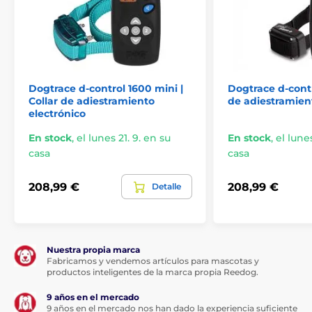
altura de 11,9 cm, una profundidad de 2,8
cm (sin antena) y pesa 88 gramos. El
receptor
tiene un ancho de 4 cm, una altura de 6,1
cm, una profundidad de 3,1 cm y pesa 44 g.
Las especificaciones técnicas pueden cambiar sin
previo aviso expreso. Las imágenes tienen
Dogtrace d-control 1600 mini |
Dogtrace d-contr
únicamente carácter ilustrativo.
Collar de adiestramiento
de adiestramien
electrónico
En stock
,
el lunes 21. 9. en su
En stock
,
el lunes
El producto aparece en las categorías
casa
casa
Collares de adiestramiento
208,99 €
208,99 €
Detalle
De 601 a 1000 metros
Eléctricos
Sonido
Sumergibles
Para perros pequeños
Nuestra propia marca
Fabricamos y vendemos artículos para mascotas y
productos inteligentes de la marca propia Reedog.
Para perros de tamaño mediano
Para 2 perros
9 años en el mercado
9 años en el mercado nos han dado la experiencia suficiente