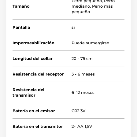
Perro pequeño
,
Perro
Mini se
apaga y enciende mediante un imán
; para
Tamaño
mediano
,
Perro más
encender y apagar el collar basta con acercar el
pequeño
mando al receptor. Otra ventaja del dispositivo es la
alta
duración de las baterías de hasta 6 - 12 meses
.
Para mayor seguridad, el estado de las baterías se
Pantalla
sí
indica mediante un
testigo luminoso.
Impermeabilización
Puede sumergirse
Longitud del collar
20 - 75 cm
Resistencia del receptor
3 - 6 meses
Resistencia del
6–12 meses
transmisor
Batería en el emisor
CR2 3V
Batería en el transmitor
2× AA 1,5V