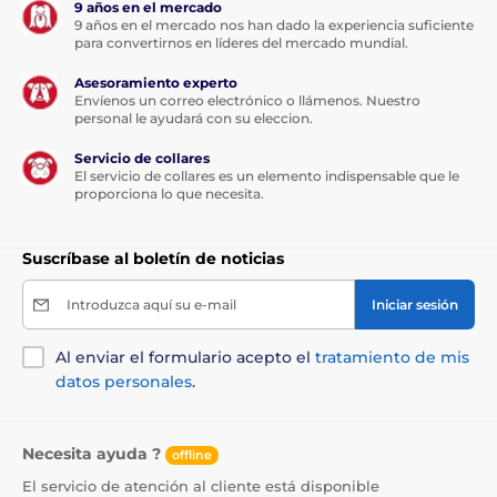
9 años en el mercado
9 años en el mercado nos han dado la experiencia suficiente
Impermeabilidad
para convertirnos en líderes del mercado mundial.
Con la compra de un receptor, el collar de
Asesoramiento experto
adiestramiento Dogtrace D-Control
Envíenos un correo electrónico o llámenos. Nuestro
Professional 1000 puede utilizarse para
personal le ayudará con su eleccion.
adiestrar hasta 2 perros al mismo tiempo, utilizando
un solo transmisor.
Servicio de collares
El servicio de collares es un elemento indispensable que le
proporciona lo que necesita.
Suscríbase al boletín de noticias
Número de perros
El collar incluye un receptor y un
Introduzca aquí su e-mail
Iniciar sesión
transmisor totalmente sumergibles. Esto
lo convierte en la opción ideal para
Al enviar el formulario acepto el
tratamiento de mis
entrenar en el agua o cerca de ella o en condiciones
datos personales
.
extremas (bosque, barro).
Necesita ayuda ?
offline
El servicio de atención al cliente está disponible