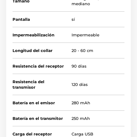
Tamaño
perros sensibles o propensos a las erupciones
mediano
cutáneas.
Pantalla
sí
Impermeabilización
Impermeable
Longitud del collar
20 - 60 cm
Resistencia del receptor
90 días
Resistencia del
120 días
transmisor
Batería en el emisor
280 mAh
Batería en el transmitor
250 mAh
Carga del receptor
Carga USB