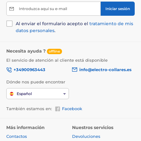
carácter ilustrativo.
Introduzca aquí su e-mail
Iniciar sesión
Al enviar el formulario acepto el
tratamiento de mis
El producto aparece en las categorías
datos personales
.
Collares de adiestramiento
De 301 a 600 metros
Eléctricos
Necesita ayuda ?
offline
El servicio de atención al cliente está disponible
Vibración
Sonido
+34900963443
info@electro-collares.es
Poco resistente al agua
Dónde nos puede encontrar
Para perros de tamaño mediano
Español
Para perros grandes
Para 2 perros
También estamos en:
Facebook
Más información
Nuestros servicios
Contactos
Devoluciones