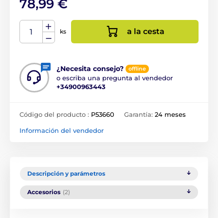
78,99 €
a la cesta
ks
¿Necesita consejo?
offline
o escriba una pregunta al vendedor
+34900963443
Código del producto :
P53660
Garantía:
24 meses
Información del vendedor
Descripción y parámetros
Accesorios
(2)