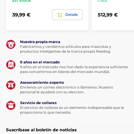
En stock
casa
grado de protección IPX1.
39,99 €
512,99 €
Detalle
Longitud del collar
Se incluye un collar de nylon resistente
que es ajustable y cómodo. Su cachorro
Nuestra propia marca
no se sentirá incómodo llevándolo. Puede
Fabricamos y vendemos artículos para mascotas y
productos inteligentes de la marca propia Reedog.
ajustar fácilmente el collar según sus necesidades.
Correa ajustable para un volumen de cuello de 20 a 60
9 años en el mercado
cm.
9 años en el mercado nos han dado la experiencia suficiente
para convertirnos en líderes del mercado mundial.
Asesoramiento experto
Peso y dimensiones
Envíenos un correo electrónico o llámenos. Nuestro
personal le ayudará con su eleccion.
La radio mide 5 cm de ancho, 13 cm de
alto (antena incluida) y 3 cm de
Servicio de collares
profundidad, y pesa 57 g. El receptor mide
El servicio de collares es un elemento indispensable que le
4 cm de ancho, 6,5 cm de alto y 3,8 cm de
proporciona lo que necesita.
profundidad; pesa 89 g.
Las especificaciones técnicas pueden cambiar sin
Suscríbase al boletín de noticias
previo aviso. Las imágenes tienen únicamente